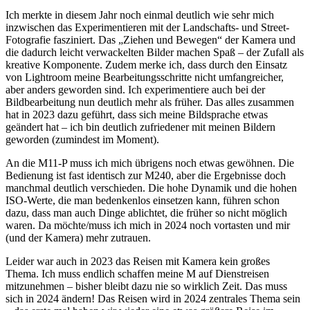
Ich merkte in diesem Jahr noch einmal deutlich wie sehr mich
inzwischen das Experimentieren mit der Landschafts- und Street-
Fotografie fasziniert. Das „Ziehen und Bewegen“ der Kamera und
die dadurch leicht verwackelten Bilder machen Spaß – der Zufall als
kreative Komponente. Zudem merke ich, dass durch den Einsatz
von Lightroom meine Bearbeitungsschritte nicht umfangreicher,
aber anders geworden sind. Ich experimentiere auch bei der
Bildbearbeitung nun deutlich mehr als früher. Das alles zusammen
hat in 2023 dazu geführt, dass sich meine Bildsprache etwas
geändert hat – ich bin deutlich zufriedener mit meinen Bildern
geworden (zumindest im Moment).
An die M11-P muss ich mich übrigens noch etwas gewöhnen. Die
Bedienung ist fast identisch zur M240, aber die Ergebnisse doch
manchmal deutlich verschieden. Die hohe Dynamik und die hohen
ISO-Werte, die man bedenkenlos einsetzen kann, führen schon
dazu, dass man auch Dinge ablichtet, die früher so nicht möglich
waren. Da möchte/muss ich mich in 2024 noch vortasten und mir
(und der Kamera) mehr zutrauen.
Leider war auch in 2023 das Reisen mit Kamera kein großes
Thema. Ich muss endlich schaffen meine M auf Dienstreisen
mitzunehmen – bisher bleibt dazu nie so wirklich Zeit. Das muss
sich in 2024 ändern! Das Reisen wird in 2024 zentrales Thema sein