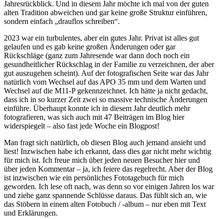
Jahresrückblick. Und in diesem Jahr möchte ich mal von der guten
alten Tradition abweichen und gar keine große Struktur einführen,
sondern einfach „drauflos schreiben“.
2023 war ein turbulentes, aber ein gutes Jahr. Privat ist alles gut
gelaufen und es gab keine großen Änderungen oder gar
Rückschläge (ganz zum Jahresende war dann doch noch ein
gesundheitlicher Rückschlag in der Familie zu verzeichnen, der aber
gut auszugehen scheint). Auf der fotografischen Seite war das Jahr
natürlich vom Wechsel auf das APO 35 mm und dem Warten und
Wechsel auf die M11-P gekennzeichnet. Ich hätte ja nicht gedacht,
dass ich in so kurzer Zeit zwei so massive technische Änderungen
einführe. Überhaupt konnte ich in diesem Jahr deutlich mehr
fotografieren, was sich auch mit 47 Beiträgen im Blog hier
widerspiegelt – also fast jede Woche ein Blogpost!
Man fragt sich natürlich, ob diesen Blog auch jemand ansieht und
liest! Inzwischen habe ich erkannt, dass dies gar nicht mehr wichtig
für mich ist. Ich freue mich über jeden neuen Besucher hier und
über jeden Kommentar – ja, ich feiere das regelrecht. Aber der Blog
ist inzwischen wie ein persönliches Fototagebuch für mich
geworden. Ich lese oft nach, was denn so vor einigen Jahren los war
und ziehe ganz spannende Schlüsse daraus. Das fühlt sich an, wie
das Stöbern in einem alten Fotobuch / -album – nur eben mit Text
und Erklärungen.