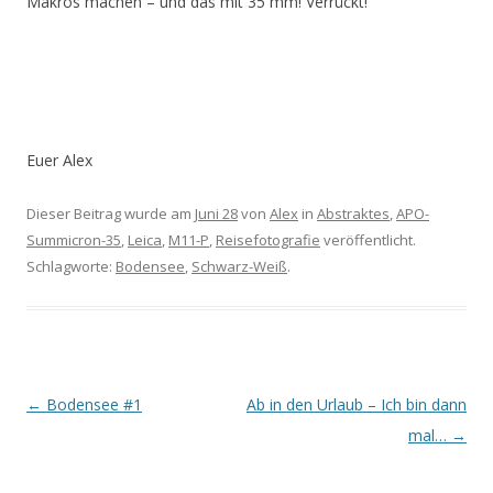
Makros machen – und das mit 35 mm! Verrückt!
Euer Alex
Dieser Beitrag wurde am
Juni 28
von
Alex
in
Abstraktes
,
APO-
Summicron-35
,
Leica
,
M11-P
,
Reisefotografie
veröffentlicht.
Schlagworte:
Bodensee
,
Schwarz-Weiß
.
Artikel-Navigation
←
Bodensee #1
Ab in den Urlaub – Ich bin dann
mal…
→