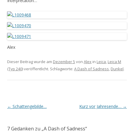
Interpretation…
Alex
Dieser Beitrag wurde am
Dezember 5
von
Alex
in
Leica
,
Leica M
(Typ 240)
veröffentlicht. Schlagworte:
A Dash of Sadness
,
Dunkel
.
Artikel-Navigation
←
Schattengebilde…
Kurz vor Jahresende…
→
7 Gedanken zu „
A Dash of Sadness
“