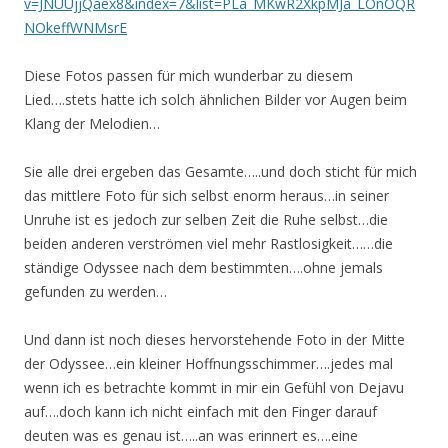
v=JNUUjjQaex8&index=7&list=PLa_MKwR2XkpMJa_LOnOQR
NOkeffWNMsrE
Diese Fotos passen für mich wunderbar zu diesem
Lied….stets hatte ich solch ähnlichen Bilder vor Augen beim
Klang der Melodien…
Sie alle drei ergeben das Gesamte…..und doch sticht für mich
das mittlere Foto für sich selbst enorm heraus…in seiner
Unruhe ist es jedoch zur selben Zeit die Ruhe selbst…die
beiden anderen verströmen viel mehr Rastlosigkeit……die
ständige Odyssee nach dem bestimmten….ohne jemals
gefunden zu werden…
Und dann ist noch dieses hervorstehende Foto in der Mitte
der Odyssee…ein kleiner Hoffnungsschimmer….jedes mal
wenn ich es betrachte kommt in mir ein Gefühl von Dejavu
auf….doch kann ich nicht einfach mit den Finger darauf
deuten was es genau ist…..an was erinnert es….eine